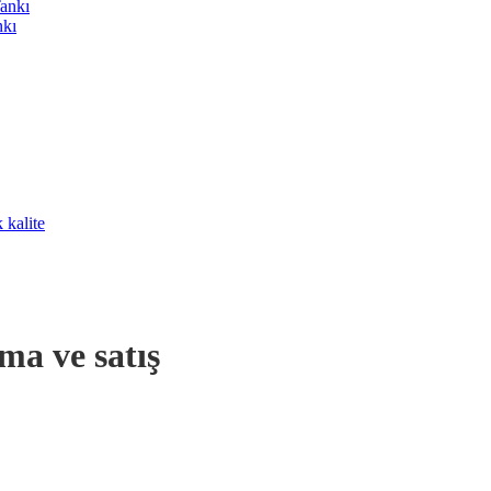
Tankı
nkı
 kalite
ma ve satış