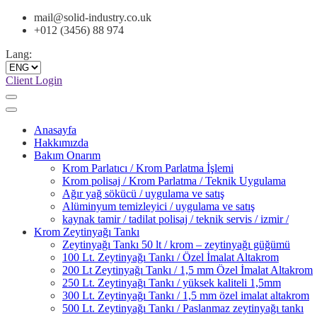
mail@solid-industry.co.uk
+012 (3456) 88 974
Lang:
Client Login
Anasayfa
Hakkımızda
Bakım Onarım
Krom Parlatıcı / Krom Parlatma İşlemi
Krom polisaj / Krom Parlatma / Teknik Uygulama
Ağır yağ sökücü / uygulama ve satış
Alüminyum temizleyici / uygulama ve satış
kaynak tamir / tadilat polisaj / teknik servis / izmir /
Krom Zeytinyağı Tankı
Zeytinyağı Tankı 50 lt / krom – zeytinyağı güğümü
100 Lt. Zeytinyağı Tankı / Özel İmalat Altakrom
200 Lt Zeytinyağı Tankı / 1,5 mm Özel İmalat Altakrom
250 Lt. Zeytinyağı Tankı / yüksek kaliteli 1,5mm
300 Lt. Zeytinyağı Tankı / 1,5 mm özel imalat altakrom
500 Lt. Zeytinyağı Tankı / Paslanmaz zeytinyağı tankı