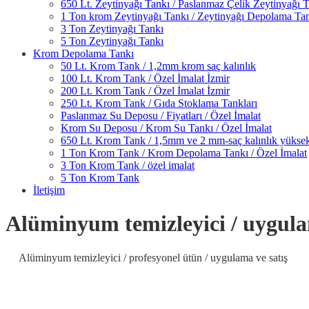
650 Lt. Zeytinyağı Tankı / Paslanmaz Çelik Zeytinyağı 
1 Ton krom Zeytinyağı Tankı / Zeytinyağı Depolama Ta
3 Ton Zeytinyağı Tankı
5 Ton Zeytinyağı Tankı
Krom Depolama Tankı
50 Lt. Krom Tank / 1,2mm krom saç kalınlık
100 Lt. Krom Tank / Özel İmalat İzmir
200 Lt. Krom Tank / Özel İmalat İzmir
250 Lt. Krom Tank / Gıda Stoklama Tankları
Paslanmaz Su Deposu / Fiyatları / Özel İmalat
Krom Su Deposu / Krom Su Tankı / Özel İmalat
650 Lt. Krom Tank / 1,5mm ve 2 mm-saç kalınlık yüksek
1 Ton Krom Tank / Krom Depolama Tankı / Özel İmalat
3 Ton Krom Tank / özel imalat
5 Ton Krom Tank
İletişim
Alüminyum temizleyici / uygula
Alüminyum temizleyici / profesyonel ütün / uygulama ve satış