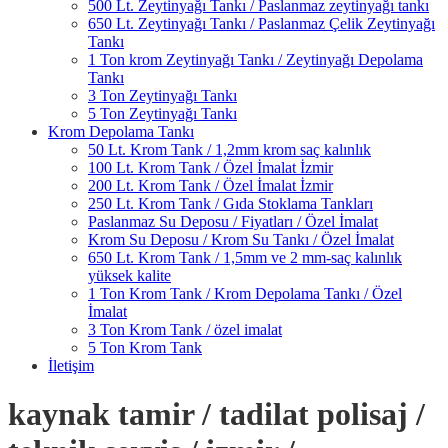
500 Lt. Zeytinyağı Tankı / Paslanmaz zeytinyağı tankı
650 Lt. Zeytinyağı Tankı / Paslanmaz Çelik Zeytinyağı
Tankı
1 Ton krom Zeytinyağı Tankı / Zeytinyağı Depolama
Tankı
3 Ton Zeytinyağı Tankı
5 Ton Zeytinyağı Tankı
Krom Depolama Tankı
50 Lt. Krom Tank / 1,2mm krom saç kalınlık
100 Lt. Krom Tank / Özel İmalat İzmir
200 Lt. Krom Tank / Özel İmalat İzmir
250 Lt. Krom Tank / Gıda Stoklama Tankları
Paslanmaz Su Deposu / Fiyatları / Özel İmalat
Krom Su Deposu / Krom Su Tankı / Özel İmalat
650 Lt. Krom Tank / 1,5mm ve 2 mm-saç kalınlık
yüksek kalite
1 Ton Krom Tank / Krom Depolama Tankı / Özel
İmalat
3 Ton Krom Tank / özel imalat
5 Ton Krom Tank
İletişim
kaynak tamir / tadilat polisaj /