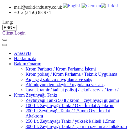
mail@solid-industry.co.uk
+012 (3456) 88 974
Lang:
Client Login
Anasayfa
Hakkımızda
Bakım Onarım
Krom Parlatıcı / Krom Parlatma İşlemi
Krom polisaj / Krom Parlatma / Teknik Uygulama
Ağır yağ sökücü / uygulama ve satış
Alüminyum temizleyici / uygulama ve satış
kaynak tamir / tadilat polisaj / teknik servis / izmir /
Krom Zeytinyağı Tankı
Zeytinyağı Tankı 50 lt / krom – zeytinyağı güğümü
100 Lt. Zeytinyağı Tankı / Özel İmalat Altakrom
200 Lt Zeytinyağı Tankı / 1,5 mm Özel İmalat
Altakrom
250 Lt. Zeytinyağı Tankı / yüksek kaliteli 1,5mm
300 Lt. Zeytinyağı Tankı / 1,5 mm özel imalat altakrom